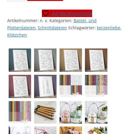
"Spruchreif
durchs
Auf die Wunschliste
Jahr
Artikelnummer:
n. v.
Kategorien:
Bastel- und
-
Plotterdateien
,
Schnittdateien
Schlagwörter:
kerzenliebe
,
schick"
Klötzchen
[Digital]
Menge