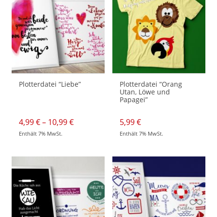
Plotterdatei “Liebe”
Plotterdatei “Orang
Utan, Löwe und
Papagei”
Preisspanne:
4,99
€
–
10,99
€
5,99
€
4,99 €
Enthält 7% MwSt.
Enthält 7% MwSt.
bis
Dieses
10,99 €
Produkt
weist
mehrere
Varianten
auf.
Die
Optionen
können
auf
der
Produktseite