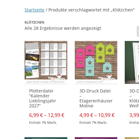
Startseite
/ Produkte verschlagwortet mit „Klötzchen“
KLÖTZCHEN
Nach
Alle 28 Ergebnisse werden angezeigt
neuesten
sortiert
Plotterdatei
3D-Druck Datei
3D-D
“Kalender
–
–
Lieblingsjahr
Etagerenhäuser
Klöt
2027”
Motive
Wei
Preisspanne:
Preisspan
6,99
€
–
12,99
€
4,99
€
–
10,99
€
3,9
6,99 €
4,99 €
Enthält 7% MwSt.
Enthält 7% MwSt.
Enthä
bis
bis
Dieses
Dieses
Dieses
12,99 €
10,99 €
Produkt
Produkt
Produk
weist
weist
weist
mehrere
mehrere
mehre