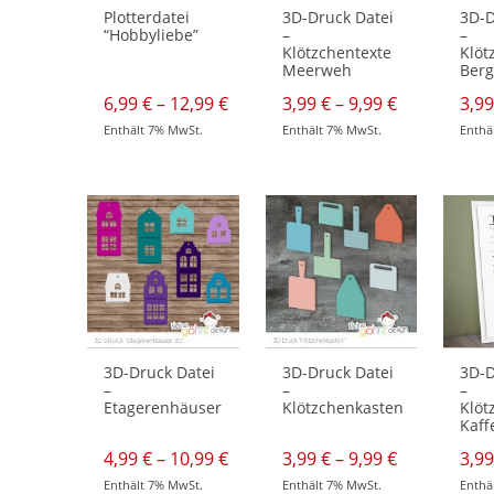
werden
werden
werde
Plotterdatei
3D-Druck Datei
3D-D
“Hobbyliebe”
–
–
Klötzchentexte
Klöt
Meerweh
Berg
Preisspanne:
Preisspann
6,99
€
–
12,99
€
3,99
€
–
9,99
€
3,9
6,99 €
3,99 €
Enthält 7% MwSt.
Enthält 7% MwSt.
Enthä
bis
bis
Dieses
Dieses
Dieses
12,99 €
9,99 €
Produkt
Produkt
Produk
weist
weist
weist
mehrere
mehrere
mehre
Varianten
Varianten
Varian
auf.
auf.
auf.
Die
Die
Die
Optionen
Optionen
Optio
können
können
könne
auf
auf
auf
der
der
der
Produktseite
Produktseite
Produk
gewählt
gewählt
gewähl
werden
werden
werde
3D-Druck Datei
3D-Druck Datei
3D-D
–
–
–
Etagerenhäuser
Klötzchenkasten
Klöt
Kaff
Preisspanne:
Preisspann
4,99
€
–
10,99
€
3,99
€
–
9,99
€
3,9
4,99 €
3,99 €
Enthält 7% MwSt.
Enthält 7% MwSt.
Enthä
bis
bis