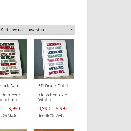
ruck Datei
3D-Druck Datei
–
zchentexte
Klötzchentexte
hnachten
Winter
ne:
Preisspanne:
Preisspanne:
9
€
–
9,99
€
3,99
€
–
9,99
€
3,99 €
3,99 €
lt 7% MwSt.
Enthält 7% MwSt.
bis
bis
Dieses
9,99 €
9,99 €
t
Produkt
weist
re
mehrere