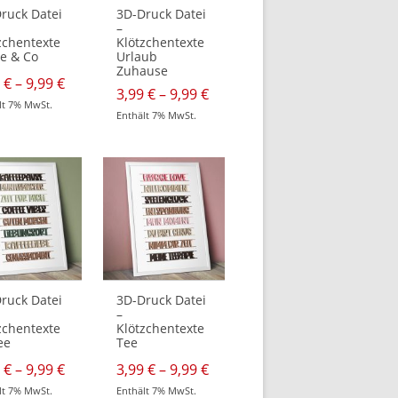
n
werden
ruck Datei
3D-Druck Datei
–
zchentexte
Klötzchentexte
e & Co
Urlaub
Zuhause
e:
Preisspanne:
9
€
–
9,99
€
Preisspanne:
3,99
€
–
9,99
€
3,99 €
lt 7% MwSt.
3,99 €
bis
Enthält 7% MwSt.
bis
9,99 €
Dieses
t
9,99 €
Produkt
weist
re
mehrere
ten
Varianten
auf.
Die
nen
Optionen
n
können
auf
der
tseite
Produktseite
t
gewählt
n
werden
ruck Datei
3D-Druck Datei
–
zchentexte
Klötzchentexte
ee
Tee
e:
Preisspanne:
Preisspanne:
9
€
–
9,99
€
3,99
€
–
9,99
€
3,99 €
3,99 €
lt 7% MwSt.
Enthält 7% MwSt.
bis
bis