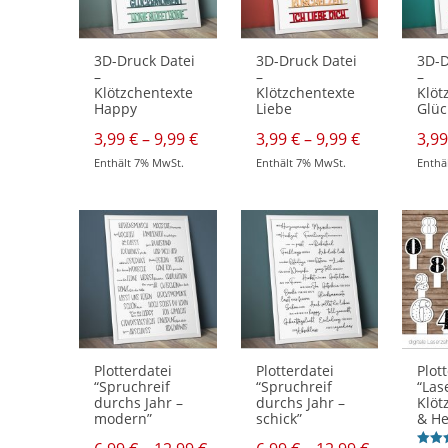
der
der
der
Produktseite
Produktseite
Produk
gewählt
gewählt
gewähl
werden
werden
werde
3D-Druck Datei
3D-Druck Datei
3D-D
–
–
–
Klötzchentexte
Klötzchentexte
Klöt
Happy
Liebe
Glüc
Preisspanne:
Preisspann
3,99
€
–
9,99
€
3,99
€
–
9,99
€
3,9
3,99 €
3,99 €
Enthält 7% MwSt.
Enthält 7% MwSt.
Enthä
bis
bis
Dieses
Dieses
Dieses
9,99 €
9,99 €
Produkt
Produkt
Produk
weist
weist
weist
mehrere
mehrere
mehre
Varianten
Varianten
Varian
auf.
auf.
auf.
Die
Die
Die
Optionen
Optionen
Optio
können
können
könne
auf
auf
auf
der
der
der
Produktseite
Produktseite
Produk
gewählt
gewählt
gewähl
werden
werden
werde
Plotterdatei
Plotterdatei
Plot
“Spruchreif
“Spruchreif
“Las
durchs Jahr –
durchs Jahr –
Klöt
modern”
schick”
& He
Preisspanne:
Preisspan