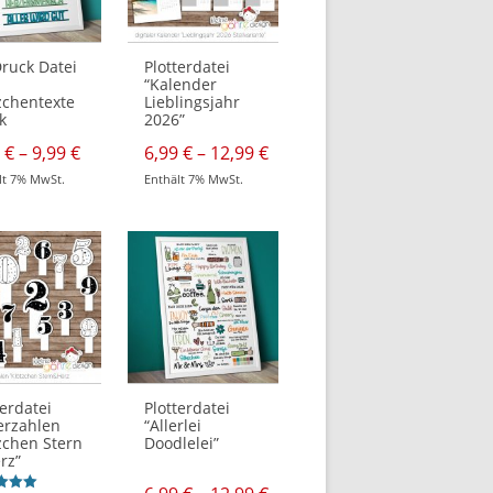
der
tseite
Produktseite
t
gewählt
n
werden
ruck Datei
Plotterdatei
“Kalender
zchentexte
Lieblingsjahr
k
2026”
e:
Preisspanne:
Preisspanne:
9
€
–
9,99
€
6,99
€
–
12,99
€
3,99 €
6,99 €
lt 7% MwSt.
Enthält 7% MwSt.
bis
bis
Dieses
9,99 €
12,99 €
t
Produkt
weist
re
mehrere
ten
Varianten
auf.
Die
nen
Optionen
n
können
auf
der
tseite
Produktseite
t
gewählt
n
werden
terdatei
Plotterdatei
erzahlen
“Allerlei
zchen Stern
Doodlelei”
rz”
ne:
Preisspanne: