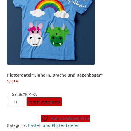
Plotterdatei “Einhorn, Drache und Regenbogen”
5,99
€
Enthält 7% MwSt.
Plotterdatei
In den Warenkorb
"Einhorn,
Drache
Auf die Wunschliste
und
Kategorie:
Bastel- und Plotterdateien
Regenbogen"