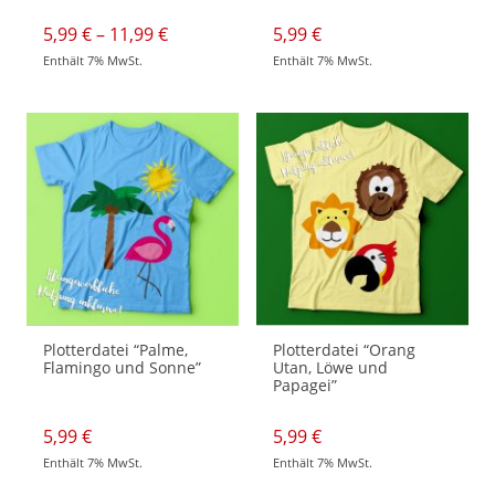
Preisspanne:
5,99
€
–
11,99
€
5,99
€
5,99 €
Enthält 7% MwSt.
Enthält 7% MwSt.
bis
Dieses
11,99 €
Produkt
weist
mehrere
Varianten
auf.
Die
Optionen
können
auf
der
Produktseite
gewählt
werden
Plotterdatei “Palme,
Plotterdatei “Orang
Flamingo und Sonne”
Utan, Löwe und
Papagei”
5,99
€
5,99
€
Enthält 7% MwSt.
Enthält 7% MwSt.