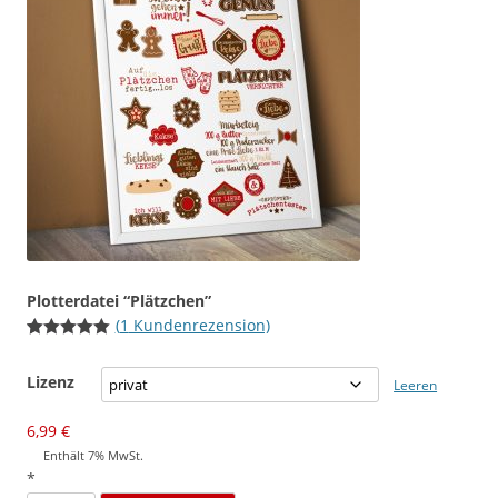
Plotterdatei “Plätzchen”
(
1
Kundenrezension)
Bewertet
1
mit
5.00
Lizenz
von 5,
Leeren
basierend
auf
Kundenbewertung
6,99
€
Enthält 7% MwSt.
*