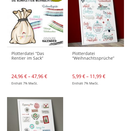
Plotterdatei “Das
Plotterdatei
Rentier im Sack”
“Weihnachtssprüche”
Preisspanne:
Preisspann
24,96
€
–
47,96
€
5,99
€
–
11,99
€
24,96 €
5,99 €
Enthält 7% MwSt.
Enthält 7% MwSt.
bis
bis
Dieses
Dieses
47,96 €
11,99 €
Produkt
Produkt
weist
weist
mehrere
mehrere
Varianten
Varianten
auf.
auf.
Die
Die
Optionen
Optionen
können
können
auf
auf
der
der