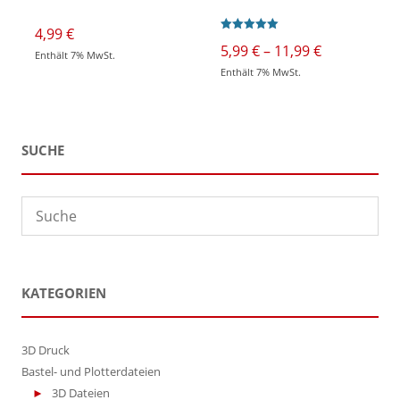
4,99
€
Bewertet mit
Preisspann
5,99
€
–
11,99
€
5.00
Enthält 7% MwSt.
5,99 €
von 5
Enthält 7% MwSt.
bis
Dieses
11,99 €
Produkt
weist
mehrere
Varianten
auf.
SUCHE
Die
Optionen
können
auf
der
Produktseite
gewählt
werden
KATEGORIEN
3D Druck
Bastel- und Plotterdateien
3D Dateien