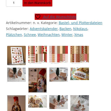
Plotterdatei
In den Warenkorb
"Plätzchen"
[Digital]
Auf die Wunschliste
Menge
Artikelnummer:
n. v.
Kategorie:
Bastel- und Plotterdateien
Schlagwörter:
Adventskalender
,
Backen
,
Nikolaus
,
Plätzchen
,
Schnee
,
Weihnachten
,
Winter
,
Xmas