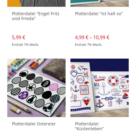
Plotterdatei “Engel Fritz
Plotterdatei “Ist halt so”
und Frieda”
Preisspann
5,99
€
4,99
€
–
10,99
€
4,99 €
Enthält 7% MwSt.
Enthält 7% MwSt.
bis
Dieses
10,99 €
Produkt
weist
mehrere
Varianten
auf.
Die
Optionen
können
auf
der
Produktseite
gewählt
werden
Plotterdatei Ostereier
Plotterdatei
“Küstenleben”