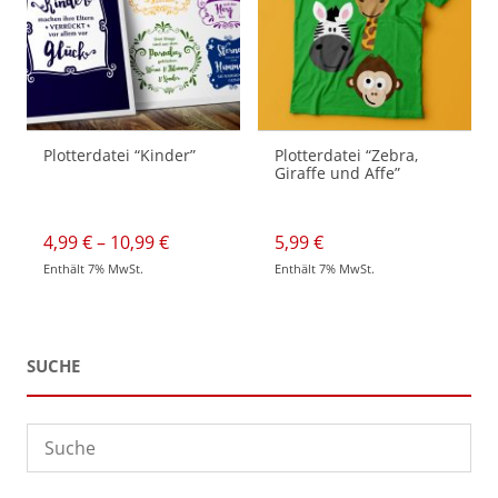
können
der
auf
Produktseite
der
gewählt
Produktseite
werden
gewählt
werden
Plotterdatei “Kinder”
Plotterdatei “Zebra,
Giraffe und Affe”
Preisspanne:
4,99
€
–
10,99
€
5,99
€
4,99 €
Enthält 7% MwSt.
Enthält 7% MwSt.
bis
Dieses
10,99 €
Produkt
weist
mehrere
Varianten
auf.
SUCHE
Die
Optionen
können
auf
der
Produktseite
gewählt
werden