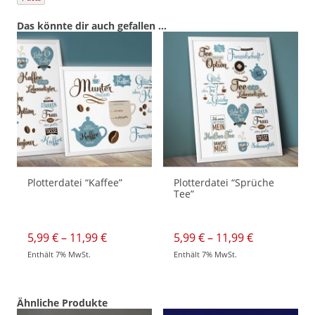
Das könnte dir auch gefallen …
Plotterdatei “Kaffee”
Plotterdatei “Sprüche
Tee”
Preisspanne:
Preisspann
5,99
€
–
11,99
€
5,99
€
–
11,99
€
5,99 €
5,99 €
Enthält 7% MwSt.
Enthält 7% MwSt.
bis
bis
Dieses
Dieses
11,99 €
11,99 €
Produkt
Produkt
weist
weist
mehrere
mehrere
Varianten
Varianten
Ähnliche Produkte
auf.
auf.