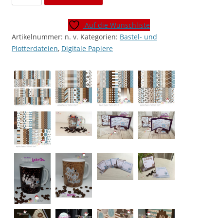
Papiere
"Kaffee
Auf die Wunschliste
und
Artikelnummer:
n. v.
Kategorien:
Bastel- und
Tee"
Plotterdateien
,
Digitale Papiere
[Digital]
Menge