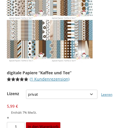
digitale Papiere “Kaffee und Tee”
(
1
Kundenrezension)
Bewertet
1
mit
5.00
Lizenz
von 5,
Leeren
basierend
auf
Kundenbewertung
5,99
€
Enthält 7% MwSt.
*
digitale
In den Warenkorb