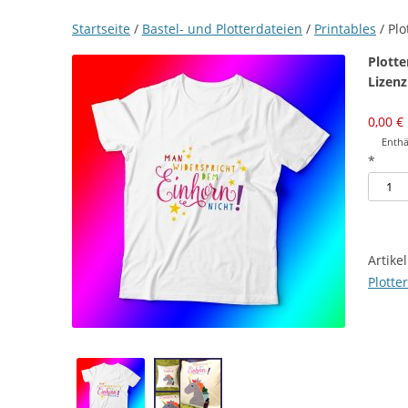
Startseite
/
Bastel- und Plotterdateien
/
Printables
/ Plo
Plotte
Lizenz
0,00
€
Enthä
*
Plotte
"Wide
Einhor
[Digita
Artik
Meng
Plotte