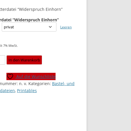
tterdatei “Widerspruch Einhorn”
rdatei “Widerspruch Einhorn”
Leeren
lt 7% MwSt.
rdatei
In den Warenkorb
rspruch
n"
Auf die Wunschliste
l]
elnummer:
n. v.
Kategorien:
Bastel- und
e
rdateien
,
Printables