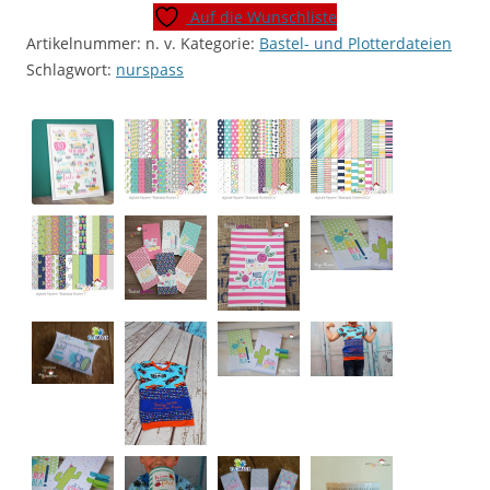
Blablabla"
Auf die Wunschliste
+
Artikelnummer:
n. v.
Kategorie:
Bastel- und Plotterdateien
Papiere
Schlagwort:
nurspass
[Digital]
Menge