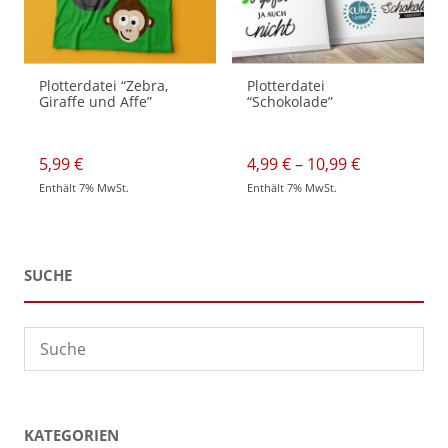
gewählt
werden
Plotterdatei “Zebra,
Plotterdatei
Giraffe und Affe”
“Schokolade”
Preisspann
5,99
€
4,99
€
–
10,99
€
4,99 €
Enthält 7% MwSt.
Enthält 7% MwSt.
bis
Dieses
10,99 €
Produkt
weist
mehrere
Varianten
auf.
SUCHE
Die
Optionen
können
auf
der
Produktseite
gewählt
werden
KATEGORIEN