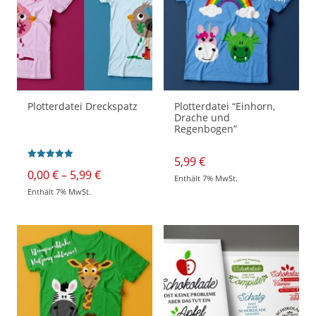
Plotterdatei Dreckspatz
Plotterdatei “Einhorn,
Drache und
Regenbogen”
5,99
€
Bewertet mit
Preisspanne:
0,00
€
–
5,99
€
5.00
Enthält 7% MwSt.
0,00 €
von 5
Enthält 7% MwSt.
bis
Dieses
5,99 €
Produkt
weist
mehrere
Varianten
auf.
Die
Optionen
können
auf
der
Produktseite