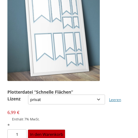
Plotterdatei “Schnelle Flächen”
Lizenz
Leeren
6,99
€
Enthält 7% MwSt.
*
Plotterdatei
In den Warenkorb