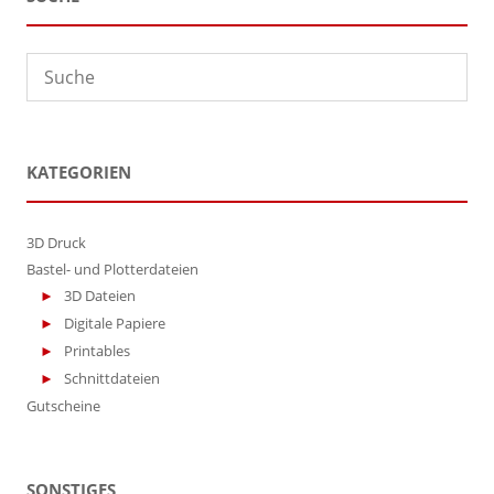
Die
Optionen
können
auf
der
Produktseite
gewählt
werden
KATEGORIEN
3D Druck
Bastel- und Plotterdateien
3D Dateien
Digitale Papiere
Printables
Schnittdateien
Gutscheine
SONSTIGES