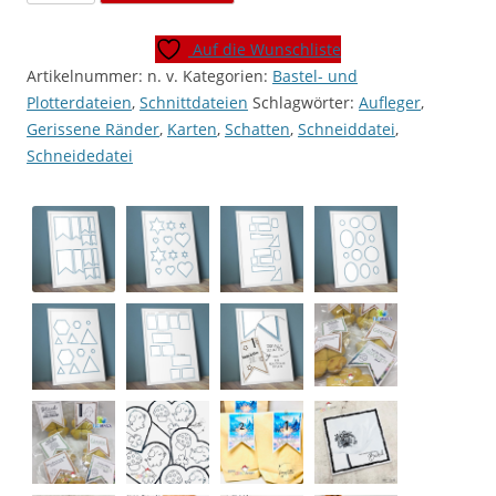
"Schnelle
Flächen"
Auf die Wunschliste
[Digital]
Artikelnummer:
n. v.
Kategorien:
Bastel- und
Menge
Plotterdateien
,
Schnittdateien
Schlagwörter:
Aufleger
,
Gerissene Ränder
,
Karten
,
Schatten
,
Schneiddatei
,
Schneidedatei