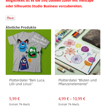
Möglichkeit ist es die SVG Dateien zuvor mit Inkscape
oder Silhouette Studio Business vorzubereiten.
Ähnliche Produkte
Plotterdatei “Ben Luca,
Plotterdatei “Blüten und
Lilli und Linus”
Pflanzenelemente”
Preisspann
5,99
€
4,99
€
–
10,99
€
4,99 €
Enthält 7% MwSt.
Enthält 7% MwSt.