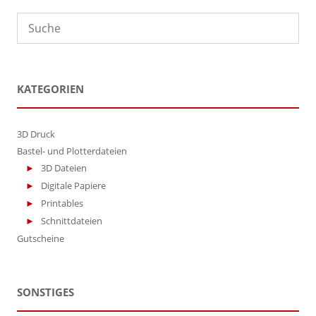
können
der
auf
Produktseite
der
gewählt
Produktseite
werden
gewählt
werden
KATEGORIEN
3D Druck
Bastel- und Plotterdateien
3D Dateien
Digitale Papiere
Printables
Schnittdateien
Gutscheine
SONSTIGES