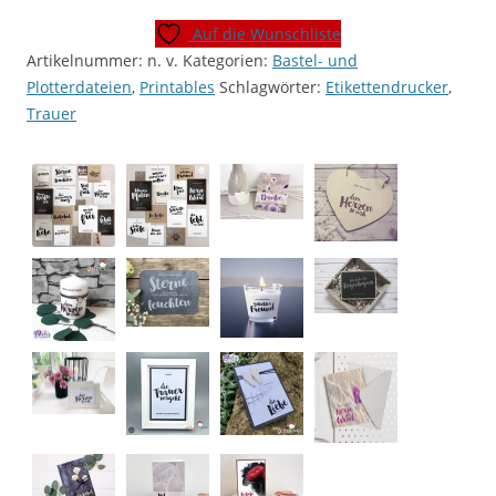
sag
Auf die Wunschliste
ich
Artikelnummer:
n. v.
Kategorien:
Bastel- und
ja
Plotterdateien
,
Printables
Schlagwörter:
Etikettendrucker
,
-
Trauer
Erinnerungen"
[Digital]
Menge