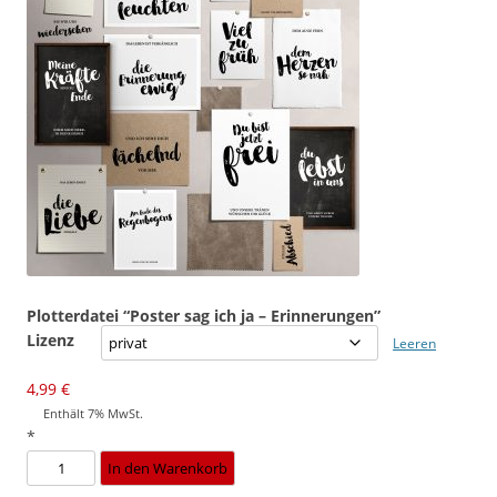
Plotterdatei “Poster sag ich ja – Erinnerungen”
Lizenz
Leeren
4,99
€
Enthält 7% MwSt.
*
Plotterdatei
In den Warenkorb
"Poster