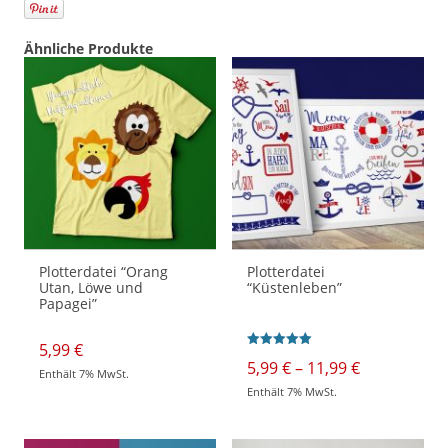
Ähnliche Produkte
Plotterdatei “Orang
Plotterdatei
Utan, Löwe und
“Küstenleben”
Papagei”
5,99
€
Bewertet mit
Preisspann
5,99
€
–
11,99
€
5.00
Enthält 7% MwSt.
5,99 €
von 5
Enthält 7% MwSt.
bis
Dieses
11,99 €
Produkt
weist
mehrere