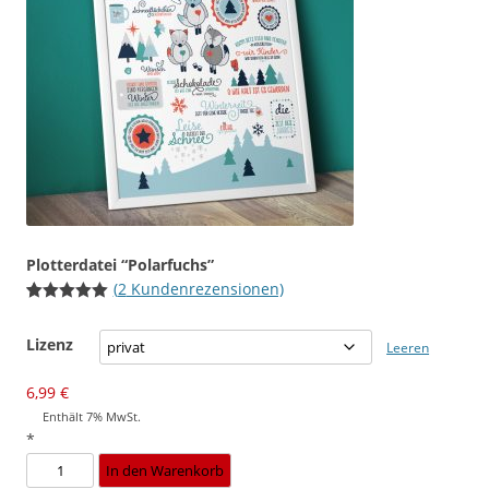
Plotterdatei “Polarfuchs”
(
2
Kundenrezensionen)
Bewertet
2
mit
5.00
Lizenz
von 5,
Leeren
basierend
auf
Kundenbewertungen
6,99
€
Enthält 7% MwSt.
*
Plotterdatei
In den Warenkorb