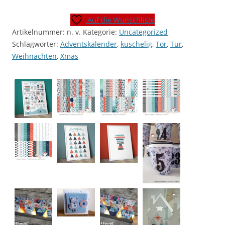
"Polarfuchs"
[Digital]
Auf die Wunschliste
Menge
Artikelnummer:
n. v.
Kategorie:
Uncategorized
Schlagwörter:
Adventskalender
,
kuschelig
,
Tor
,
Tür
,
Weihnachten
,
Xmas