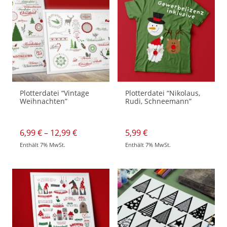
Optionen
können
auf
der
Produktseite
gewählt
werden
Plotterdatei “Vintage
Plotterdatei “Nikolaus,
Weihnachten”
Rudi, Schneemann”
Preisspanne:
6,99
€
–
12,99
€
5,99
€
6,99 €
Enthält 7% MwSt.
Enthält 7% MwSt.
bis
Dieses
12,99 €
Produkt
weist
mehrere
Varianten
auf.
Die
Optionen
können
auf
der