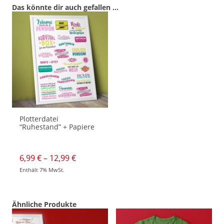
Das könnte dir auch gefallen …
Plotterdatei
“Ruhestand” + Papiere
Preisspanne:
6,99
€
–
12,99
€
6,99 €
Enthält 7% MwSt.
bis
Dieses
12,99 €
Produkt
weist
mehrere
Varianten
Ähnliche Produkte
auf.
Die