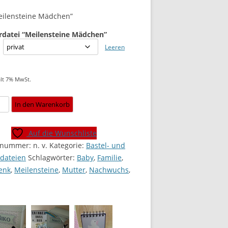
Meilensteine Mädchen”
rdatei “Meilensteine Mädchen”
Leeren
lt 7% MwSt.
rdatei
In den Warenkorb
nsteine
en"
Auf die Wunschliste
l]
elnummer:
n. v.
Kategorie:
Bastel- und
e
rdateien
Schlagwörter:
Baby
,
Familie
,
enk
,
Meilensteine
,
Mutter
,
Nachwuchs
,