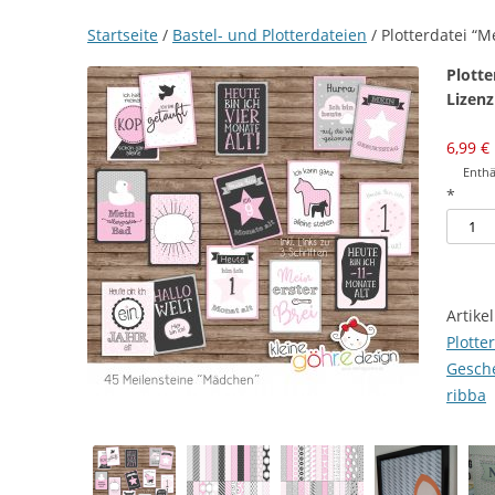
Startseite
/
Bastel- und Plotterdateien
/ Plotterdatei “
Plotte
Lizenz
6,99
€
Enthä
*
Plotte
"Meile
Mädch
[Digita
Artik
Meng
Plotte
Gesch
ribba