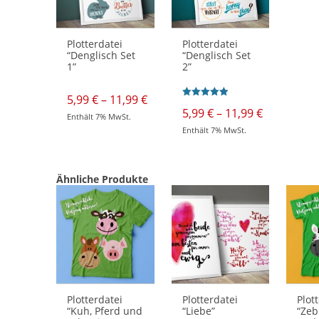
Plotterdatei
Plotterdatei
“Denglisch Set
“Denglisch Set
1”
2”
Preisspanne:
5,99
€
–
11,99
€
Bewertet mit
5,99 €
Preisspan
5,99
€
–
11,99
€
5.00
Enthält 7% MwSt.
bis
5,99 €
von 5
Dieses
Enthält 7% MwSt.
11,99 €
bis
Produkt
Dieses
weist
11,99 €
Produkt
mehrere
weist
Varianten
mehrere
auf.
Varianten
Ähnliche Produkte
Die
auf.
Optionen
Die
können
Optionen
auf
können
der
auf
Produktseite
der
gewählt
Produktseite
werden
gewählt
werden
Plotterdatei
Plotterdatei
Plot
“Kuh, Pferd und
“Liebe”
“Zeb