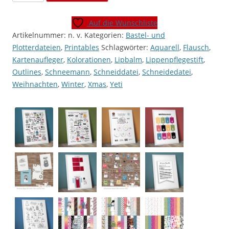
"Kalte
Füße
Auf die Wunschliste
warmes
Artikelnummer:
n. v.
Kategorien:
Bastel- und
Herz"
Plotterdateien
,
Printables
Schlagwörter:
Aquarell
,
Flausch
,
[Digital]
Kartenaufleger
,
Kolorationen
,
Lipbalm
,
Lippenpflegestift
,
Menge
Outlines
,
Schneemann
,
Schneiddatei
,
Schneidedatei
,
Weihnachten
,
Winter
,
Xmas
,
Yeti