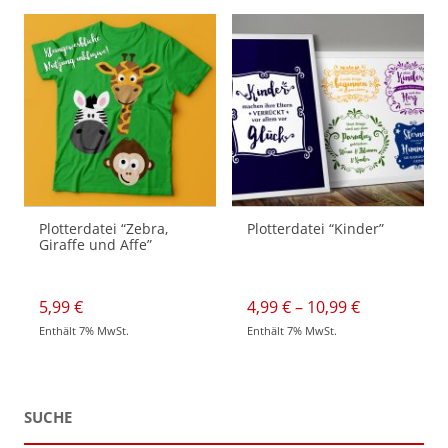
Plotterdatei “Zebra,
Plotterdatei “Kinder”
Giraffe und Affe”
Preisspann
5,99
€
4,99
€
–
10,99
€
4,99 €
Enthält 7% MwSt.
Enthält 7% MwSt.
bis
Dieses
10,99 €
Produkt
weist
mehrere
Varianten
auf.
SUCHE
Die
Optionen