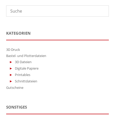
können
auf
der
Produktseite
gewählt
werden
KATEGORIEN
3D Druck
Bastel- und Plotterdateien
3D Dateien
Digitale Papiere
Printables
Schnittdateien
Gutscheine
SONSTIGES