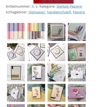
Auf die Wunschliste
[Digital]
Artikelnummer:
n. v.
Kategorie:
Digitale Papiere
Menge
Schlagwörter:
Digipapier
,
handgeschöpft
,
Papiere