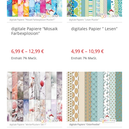
werden
werden
digitale Papiere “Mosaik
digitales Papier ” Lesen”
Farbexplosion”
Preisspanne:
Preisspann
6,99
€
–
12,99
€
4,99
€
–
10,99
€
6,99 €
4,99 €
Enthält 7% MwSt.
Enthält 7% MwSt.
bis
bis
Dieses
Dieses
12,99 €
10,99 €
Produkt
Produkt
weist
weist
mehrere
mehrere
Varianten
Varianten
auf.
auf.
Die
Die
Optionen
Optionen
können
können
auf
auf
der
der
Produktseite
Produktseite
gewählt
gewählt
werden
werden