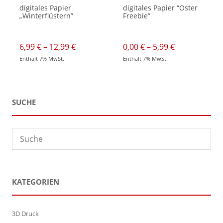
digitales Papier
digitales Papier “Oster
„Winterflüstern”
Freebie”
Preisspanne:
Preisspanne:
6,99
€
–
12,99
€
0,00
€
–
5,99
€
6,99 €
0,00 €
Enthält 7% MwSt.
Enthält 7% MwSt.
bis
bis
Dieses
Dieses
12,99 €
5,99 €
Produkt
Produkt
weist
weist
mehrere
mehrere
Varianten
Varianten
auf.
auf.
SUCHE
Die
Die
Optionen
Optionen
können
können
auf
auf
der
der
Produktseite
Produktseite
gewählt
gewählt
werden
werden
KATEGORIEN
3D Druck