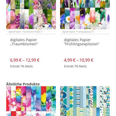
digitales Papier
digitales Papier
„Traumblumen”
“Frühlingsexplosion”
Preisspanne:
Preisspann
6,99
€
–
12,99
€
4,99
€
–
10,99
€
6,99 €
4,99 €
Enthält 7% MwSt.
Enthält 7% MwSt.
bis
bis
Dieses
Dieses
12,99 €
10,99 €
Produkt
Produkt
weist
weist
mehrere
mehrere
Varianten
Varianten
Ähnliche Produkte
auf.
auf.
Die
Die
Optionen
Optionen
können
können
auf
auf
der
der
Produktseite
Produktseite
gewählt
gewählt