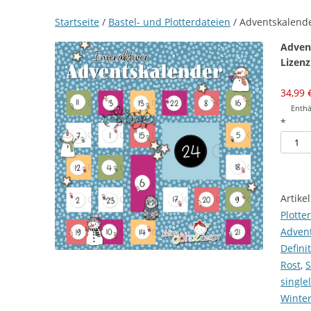
Startseite
/
Bastel- und Plotterdateien
/ Adventskalend
Adven
Lizenz
34,99
Enthä
*
Adven
2025
[Digita
Meng
Artik
Plotte
Adven
Defini
Rost
,
S
single
Winte