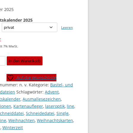
er 2025
tskalender 2025
Leeren
€
lt 7% MwSt.
tskalender
In den Warenkorb
l]
Auf die Wunschliste
e
elnummer:
n. v.
Kategorie:
Bastel- und
rdateien
Schlagwörter:
Advent
,
tskalender
,
Ausmallesezeichen
,
tionen
,
Kartenaufleger
,
laseroptik
,
line
,
chneiddatei
,
Schneidedatei
,
Single
,
line
,
Weihnachten
,
Weihnachtskarten
,
r
,
Winterzeit