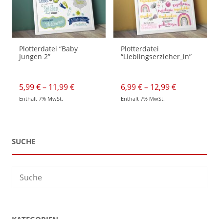
Produktseite
werden
gewählt
werden
Plotterdatei “Baby
Plotterdatei
Jungen 2”
“Lieblingserzieher_in”
Preisspanne:
Preisspann
5,99
€
–
11,99
€
6,99
€
–
12,99
€
5,99 €
6,99 €
Enthält 7% MwSt.
Enthält 7% MwSt.
bis
bis
Dieses
Dieses
11,99 €
12,99 €
Produkt
Produkt
weist
weist
mehrere
mehrere
Varianten
Varianten
auf.
auf.
SUCHE
Die
Die
Optionen
Optionen
können
können
auf
auf
der
der
Produktseite
Produktseite
gewählt
gewählt
werden
werden