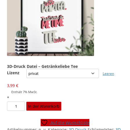
3D-Druck Datei – Getränkeliebe Tee
Lizenz
Leeren
3,99
€
Enthält 7% MwSt.
*
3D-
In den Warenkorb
Druck
Datei
Auf die Wunschliste
-
Artikelnummer:
n. v.
Kategorie:
3D Druck
Schlagwörter:
3D