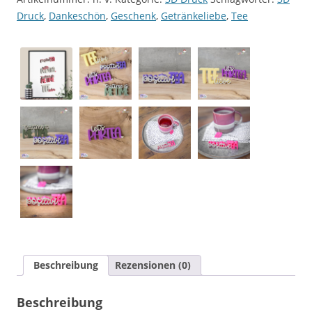
Getränkeliebe
Druck
,
Dankeschön
,
Geschenk
,
Getränkeliebe
,
Tee
Tee
[Digital]
Menge
Beschreibung
Rezensionen (0)
Beschreibung