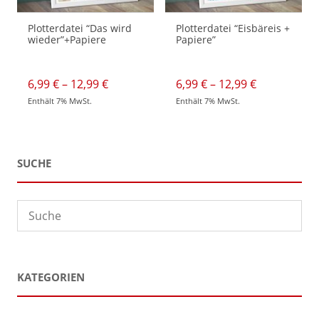
Plotterdatei “Das wird
Plotterdatei “Eisbäreis +
wieder”+Papiere
Papiere”
Preisspanne:
Preisspann
6,99
€
–
12,99
€
6,99
€
–
12,99
€
6,99 €
6,99 €
Enthält 7% MwSt.
Enthält 7% MwSt.
bis
bis
Dieses
Dieses
12,99 €
12,99 €
Produkt
Produkt
weist
weist
mehrere
mehrere
Varianten
Varianten
auf.
auf.
SUCHE
Die
Die
Optionen
Optionen
können
können
auf
auf
der
der
Produktseite
Produktseite
gewählt
gewählt
werden
werden
KATEGORIEN