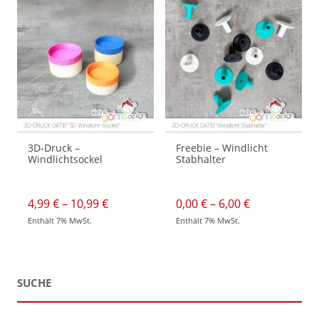
3D-Druck –
Freebie – Windlicht
Windlichtsockel
Stabhalter
Preisspanne:
Preisspanne:
4,99
€
–
10,99
€
0,00
€
–
6,00
€
4,99 €
0,00 €
Enthält 7% MwSt.
Enthält 7% MwSt.
bis
bis
Dieses
Dieses
10,99 €
6,00 €
Produkt
Produkt
weist
weist
mehrere
mehrere
Varianten
Varianten
auf.
auf.
SUCHE
Die
Die
Optionen
Optionen
können
können
auf
auf