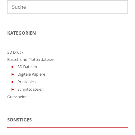
der
der
Produktseite
Produktseite
gewählt
gewählt
werden
werden
KATEGORIEN
3D Druck
Bastel- und Plotterdateien
3D Dateien
Digitale Papiere
Printables
Schnittdateien
Gutscheine
SONSTIGES