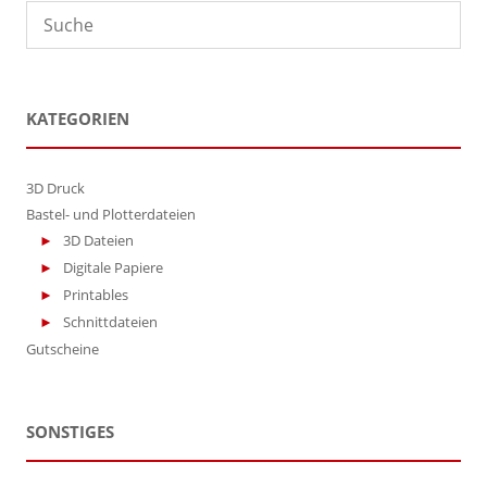
der
Produktseite
gewählt
werden
KATEGORIEN
3D Druck
Bastel- und Plotterdateien
3D Dateien
Digitale Papiere
Printables
Schnittdateien
Gutscheine
SONSTIGES