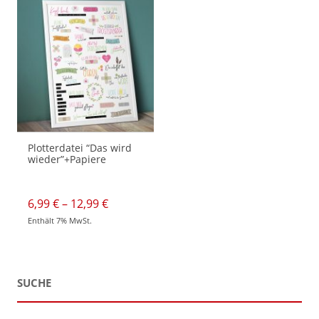
Plotterdatei “Das wird
wieder”+Papiere
Preisspanne:
6,99
€
–
12,99
€
6,99 €
Enthält 7% MwSt.
bis
Dieses
12,99 €
Produkt
weist
mehrere
Varianten
auf.
SUCHE
Die
Optionen
können
auf