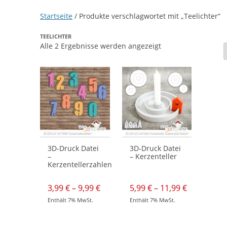
Startseite
/ Produkte verschlagwortet mit „Teelichter“
TEELICHTER
Nach
Alle 2 Ergebnisse werden angezeigt
neuesten
sortiert
3D-Druck Datei
3D-Druck Datei
–
– Kerzenteller
Kerzentellerzahlen
Preisspanne:
Preisspan
3,99
€
–
9,99
€
5,99
€
–
11,99
€
3,99 €
5,99 €
Enthält 7% MwSt.
Enthält 7% MwSt.
bis
bis
Dieses
Dieses
9,99 €
11,99 €
Produkt
Produkt
weist
weist
mehrere
mehrere