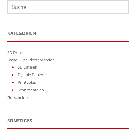
der
Produktseite
gewählt
werden
KATEGORIEN
3D Druck
Bastel- und Plotterdateien
3D Dateien
Digitale Papiere
Printables
Schnittdateien
Gutscheine
SONSTIGES