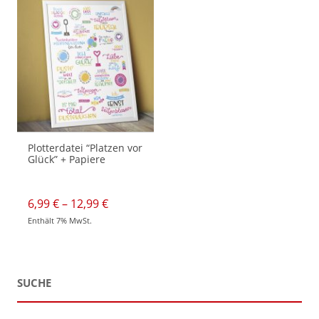
Plotterdatei “Platzen vor
Glück” + Papiere
Preisspanne:
6,99
€
–
12,99
€
6,99 €
Enthält 7% MwSt.
bis
Dieses
12,99 €
Produkt
weist
mehrere
Varianten
auf.
SUCHE
Die
Optionen
können
auf