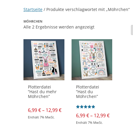
Startseite
/ Produkte verschlagwortet mit „Möhrchen“
MÖHRCHEN
Nach
Alle 2 Ergebnisse werden angezeigt
neuesten
sortiert
Plotterdatei
Plotterdatei
“Hast du mehr
“Hast du
Möhrchen”
Möhrchen”
Preisspanne:
6,99
€
–
12,99
€
Bewertet mit
6,99 €
Preisspan
6,99
€
–
12,99
€
5.00
Enthält 7% MwSt.
bis
6,99 €
von 5
Dieses
Enthält 7% MwSt.
12,99 €
bis
Produkt
Dieses
weist
12,99 €
Produkt
mehrere