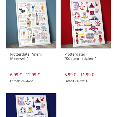
Plotterdatei “mehr
Plotterdatei
Meerweh”
“Küstenmädchen”
Preisspanne:
Preisspann
6,99
€
–
12,99
€
5,99
€
–
11,99
€
6,99 €
5,99 €
Enthält 7% MwSt.
Enthält 7% MwSt.
bis
bis
Dieses
Dieses
12,99 €
11,99 €
Produkt
Produkt
weist
weist
mehrere
mehrere
Varianten
Varianten
auf.
auf.
Die
Die
Optionen
Optionen
können
können
auf
auf