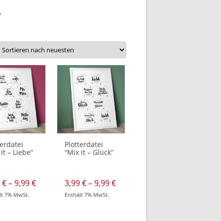
“
terdatei
Plotterdatei
it – Liebe”
“Mix it – Glück”
e:
Preisspanne:
Preisspanne:
9
€
–
9,99
€
3,99
€
–
9,99
€
3,99 €
3,99 €
lt 7% MwSt.
Enthält 7% MwSt.
bis
bis
Dieses
9,99 €
9,99 €
t
Produkt
weist
re
mehrere