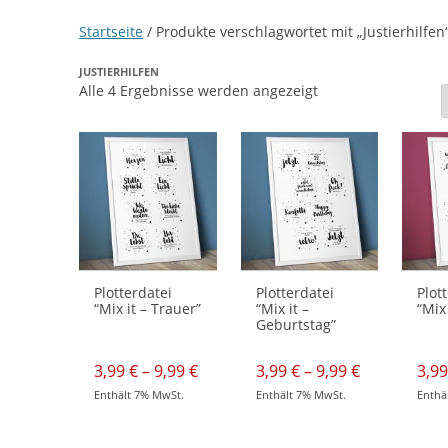
Startseite
/ Produkte verschlagwortet mit „Justierhilfen
JUSTIERHILFEN
Nach
Alle 4 Ergebnisse werden angezeigt
neuesten
sortiert
Plotterdatei
Plotterdatei
Plot
“Mix it – Trauer”
“Mix it –
“Mix 
Geburtstag”
Preisspanne:
Preisspann
3,99
€
–
9,99
€
3,99
€
–
9,99
€
3,9
3,99 €
3,99 €
Enthält 7% MwSt.
Enthält 7% MwSt.
Enthä
bis
bis
Dieses
Dieses
Dieses
9,99 €
9,99 €
Produkt
Produkt
Produk
weist
weist
weist
mehrere
mehrere
mehre