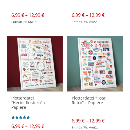
Preisspanne:
Preisspann
6,99
€
–
12,99
€
6,99
€
–
12,99
€
6,99 €
6,99 €
Enthält 7% MwSt.
Enthält 7% MwSt.
bis
bis
Dieses
Dieses
12,99 €
12,99 €
Produkt
Produkt
weist
weist
mehrere
mehrere
Varianten
Varianten
auf.
auf.
Die
Die
Optionen
Optionen
können
können
auf
auf
der
der
Produktseite
Produktseite
gewählt
gewählt
werden
werden
Plotterdatei
Plotterdatei “Total
“Herbstflüstern” +
Retro” + Papiere
Papiere
Preisspann
6,99
€
–
12,99
€
Bewertet mit
6,99 €
Preisspanne:
6,99
€
–
12,99
€
5.00
Enthält 7% MwSt.
bis
von 5