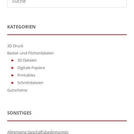
Produktseite
Produktseite
gewählt
gewählt
werden
werden
KATEGORIEN
3D Druck
Bastel- und Plotterdateien
3D Dateien
Digitale Papiere
Printables
Schnittdateien
Gutscheine
SONSTIGES
Allgemeine Geschäftsbedingungen