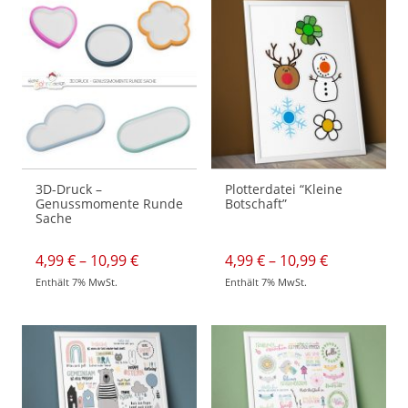
3D-Druck –
Plotterdatei “Kleine
Genussmomente Runde
Botschaft”
Sache
Preisspanne:
Preisspann
4,99
€
–
10,99
€
4,99
€
–
10,99
€
4,99 €
4,99 €
Enthält 7% MwSt.
Enthält 7% MwSt.
bis
bis
Dieses
Dieses
10,99 €
10,99 €
Produkt
Produkt
weist
weist
mehrere
mehrere
Varianten
Varianten
auf.
auf.
Die
Die
Optionen
Optionen
können
können
auf
auf