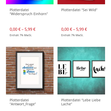
Plotterdatei
Plotterdatei “Sei Wild”
“Widerspruch Einhorn”
Preisspanne:
Preisspanne:
0,00
€
–
5,99
€
0,00
€
–
5,99
€
0,00 €
0,00 €
Enthält 7% MwSt.
Enthält 7% MwSt.
bis
bis
Dieses
Dieses
5,99 €
5,99 €
Produkt
Produkt
weist
weist
mehrere
mehrere
Varianten
Varianten
auf.
auf.
Die
Die
Optionen
Optionen
können
können
auf
auf
der
der
Produktseite
Produktseite
gewählt
gewählt
werden
werden
Plotterdatei
Plotterdatei “Lebe Liebe
“Antwort_Frage”
Lache”