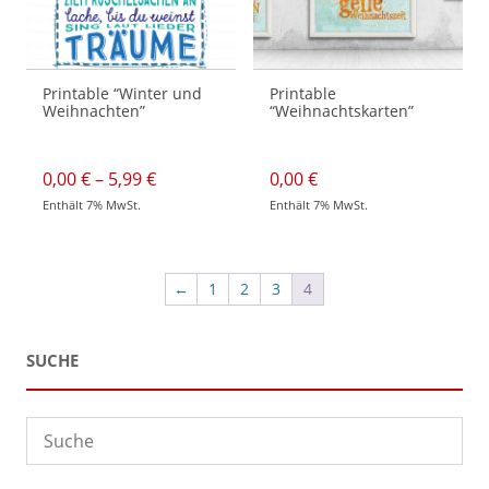
gewählt
gewählt
werden
werden
Printable “Winter und
Printable
Weihnachten”
“Weihnachtskarten”
Preisspanne:
0,00
€
–
5,99
€
0,00
€
0,00 €
Enthält 7% MwSt.
Enthält 7% MwSt.
bis
Dieses
Dieses
5,99 €
Produkt
Produkt
weist
weist
mehrere
mehrere
Varianten
Varianten
←
1
2
3
4
auf.
auf.
Die
Die
Optionen
Optionen
können
können
auf
auf
SUCHE
der
der
Produktseite
Produktseite
gewählt
gewählt
werden
werden