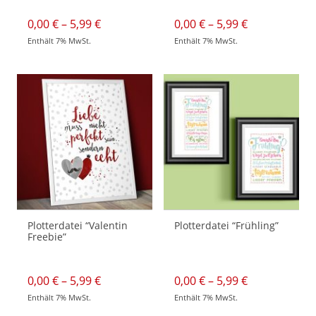
Preisspanne:
Preisspanne:
0,00
€
–
5,99
€
0,00
€
–
5,99
€
0,00 €
0,00 €
Enthält 7% MwSt.
Enthält 7% MwSt.
bis
bis
Dieses
Dieses
5,99 €
5,99 €
Produkt
Produkt
weist
weist
mehrere
mehrere
Varianten
Varianten
auf.
auf.
Die
Die
Optionen
Optionen
können
können
auf
auf
der
der
Produktseite
Produktseite
gewählt
gewählt
werden
werden
Plotterdatei “Valentin
Plotterdatei “Frühling”
Freebie”
Preisspanne:
Preisspanne:
0,00
€
–
5,99
€
0,00
€
–
5,99
€
0,00 €
0,00 €
Enthält 7% MwSt.
Enthält 7% MwSt.
bis
bis
Dieses
Dieses
5,99 €
5,99 €
Produkt
Produkt